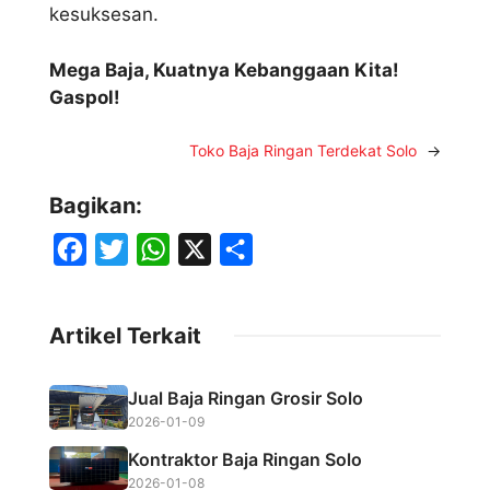
kesuksesan.
Mega Baja, Kuatnya Kebanggaan Kita!
Gaspol!
Toko Baja Ringan Terdekat Solo
→
Bagikan:
F
T
W
X
S
a
w
h
h
c
i
a
a
Artikel Terkait
e
t
t
r
b
t
s
e
Jual Baja Ringan Grosir Solo
o
e
A
2026-01-09
o
r
p
Kontraktor Baja Ringan Solo
k
p
2026-01-08