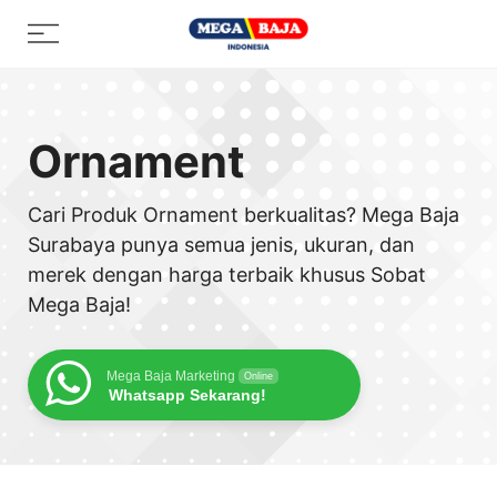
Skip
Menu
to
content
Ornament
Cari Produk Ornament berkualitas? Mega Baja
Surabaya punya semua jenis, ukuran, dan
merek dengan harga terbaik khusus Sobat
Mega Baja!
Mega Baja Marketing
Online
Whatsapp Sekarang!