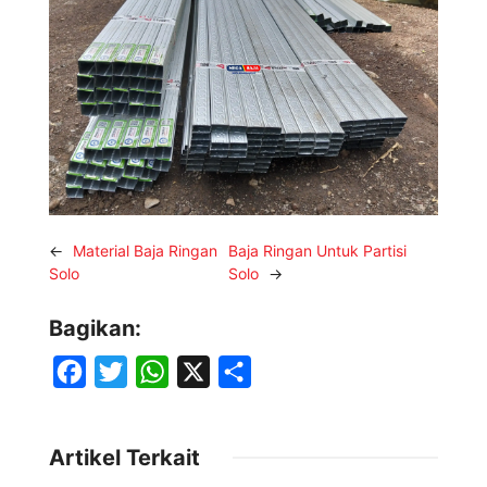
←
Material Baja Ringan
Baja Ringan Untuk Partisi
Solo
Solo
→
Bagikan:
F
T
W
X
S
a
w
h
h
c
i
a
a
Artikel Terkait
e
t
t
r