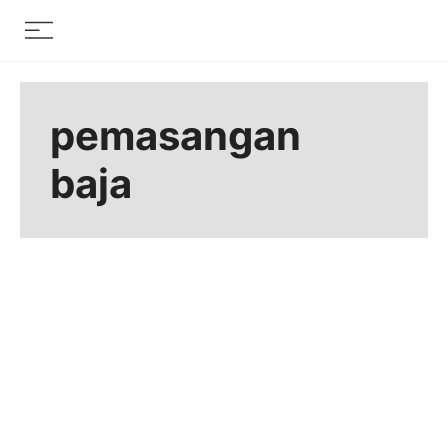
Skip
Menu
to
content
pemasangan
baja