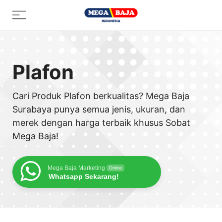
Skip
Menu
to
content
Plafon
Cari Produk Plafon berkualitas? Mega Baja
Surabaya punya semua jenis, ukuran, dan
merek dengan harga terbaik khusus Sobat
Mega Baja!
Mega Baja Marketing
Online
Whatsapp Sekarang!