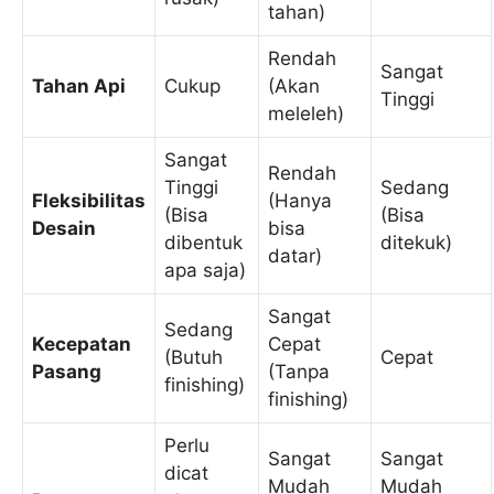
tahan)
Rendah
Sangat
Tahan Api
Cukup
(Akan
Tinggi
meleleh)
Sangat
Rendah
Tinggi
Sedang
Fleksibilitas
(Hanya
(Bisa
(Bisa
Desain
bisa
dibentuk
ditekuk)
datar)
apa saja)
Sangat
Sedang
Kecepatan
Cepat
(Butuh
Cepat
Pasang
(Tanpa
finishing)
finishing)
Perlu
Sangat
Sangat
dicat
Mudah
Mudah